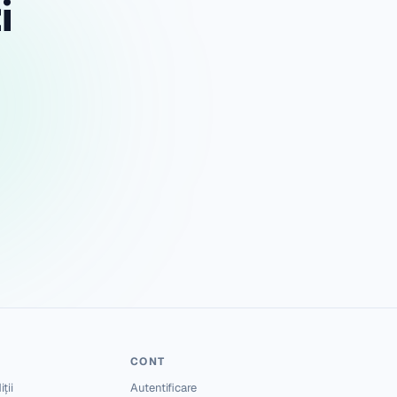
i
CONT
ții
Autentificare