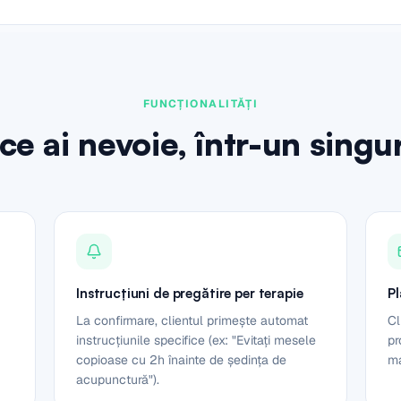
FUNCȚIONALITĂȚI
ce ai nevoie, într-un singu
Instrucțiuni de pregătire per terapie
Pl
La confirmare, clientul primește automat
Cl
instrucțiunile specifice (ex: "Evitați mesele
pr
copioase cu 2h înainte de ședința de
ma
acupunctură").