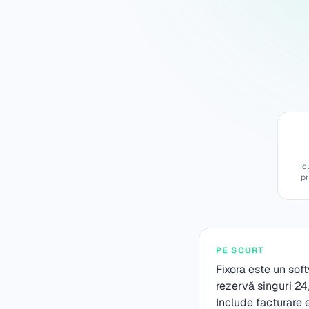
c
p
PE SCURT
Fixora este un sof
rezervă singuri 24
Include facturare e