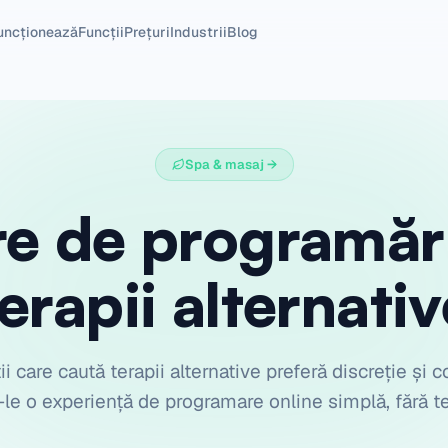
uncționează
Funcții
Prețuri
Industrii
Blog
Spa & masaj
→
e de programăr
terapii alternativ
ii care caută terapii alternative preferă discreție și c
-le o experiență de programare online simplă, fără te