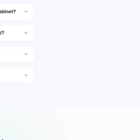
cabinet?
ki?