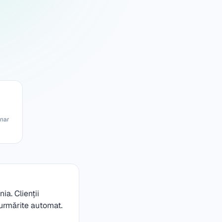
unar
ia. Clienții
 urmărite automat.