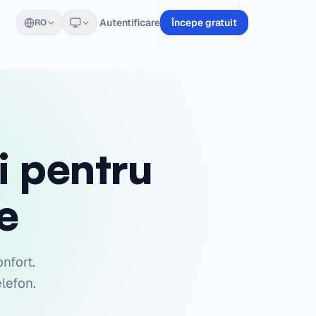
Autentificare
Începe gratuit
RO
i pentru
e
onfort.
lefon.