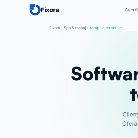
Fixora
Cum f
Fixora
Spa & masaj
terapii alternative
Softwar
Clienț
Oferă