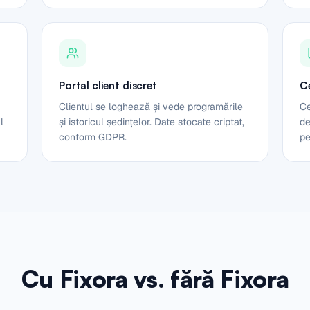
Portal client discret
Ce
Clientul se loghează și vede programările
Ce
l
și istoricul ședințelor. Date stocate criptat,
de
conform GDPR.
pe
Cu Fixora vs. fără Fixora