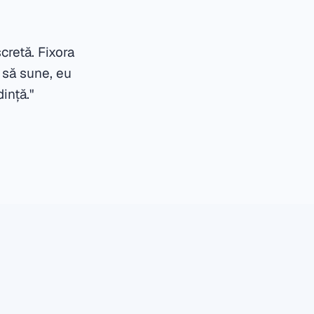
cretă. Fixora
 să sune, eu
ință."