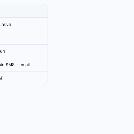
singuri
uri
ate SMS + email
AF