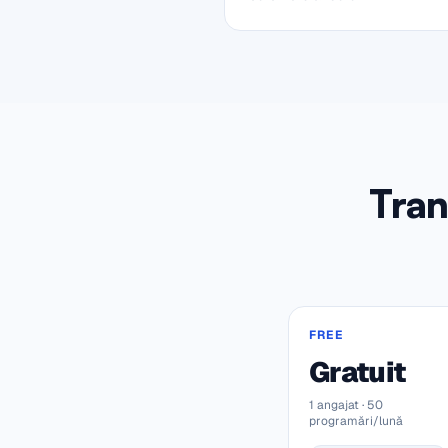
Tran
FREE
Gratuit
1 angajat · 50
programări/lună