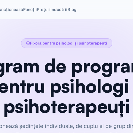
uncționează
Funcții
Prețuri
Industrii
Blog
Fixora pentru
psihologi și psihoterapeuți
gram de progra
entru psihologi 
psihoterapeuți
onează ședințele individuale, de cuplu și de grup di