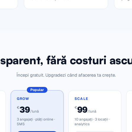
sparent, fără costuri asc
Începi gratuit. Upgradezi când afacerea ta crește.
Popular
GROW
SCALE
39
99
€
€
/lună
/lună
3 angajați · plăți online ·
10 angajați · 3 locații ·
SMS
analytics