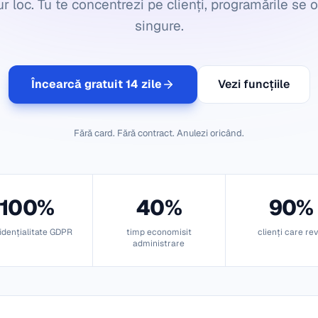
ur loc. Tu te concentrezi pe clienți, programările se 
singure.
Încearcă gratuit 14 zile
Vezi funcțiile
Fără card. Fără contract. Anulezi oricând.
100%
40%
90%
idențialitate GDPR
timp economisit
clienți care rev
administrare