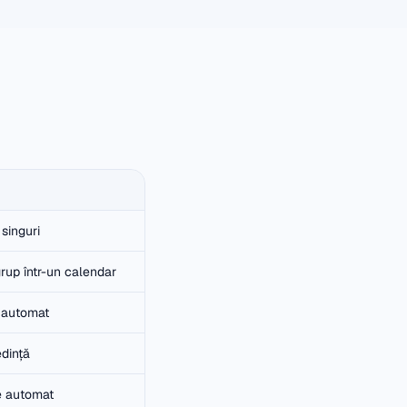
 singuri
grup într-un calendar
 automat
edință
e automat