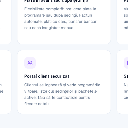
i
Plată în avans sau după ședință
P
Flexibilitate completă: poți cere plata la
Vi
programare sau după ședință. Facturi
sp
automate, plăți cu card, transfer bancar
ur
,
sau cash înregistrat manual.
câ
Portal client securizat
St
h
Clientul se loghează și vede programările
Nu
aje
viitoare, istoricul ședințelor și pachetele
re
active, fără să te contacteze pentru
cr
fiecare detaliu.