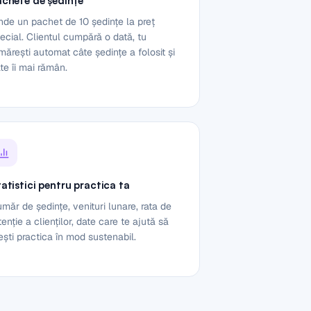
achete de ședințe
nde un pachet de 10 ședințe la preț
ecial. Clientul cumpără o dată, tu
mărești automat câte ședințe a folosit și
te îi mai rămân.
atistici pentru practica ta
măr de ședințe, venituri lunare, rata de
tenție a clienților, date care te ajută să
ești practica în mod sustenabil.