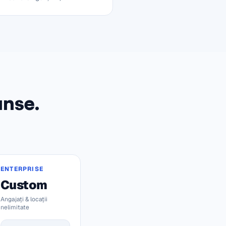
unse.
ENTERPRISE
Custom
Angajați & locații
nelimitate