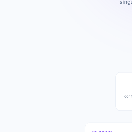
sing
conf