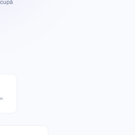
ocupă
in