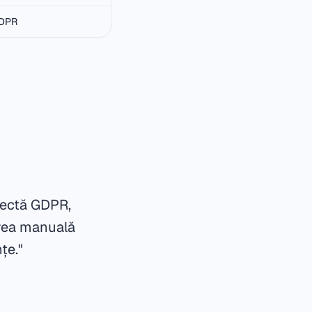
GDPR
spectă GDPR,
area manuală
țe."