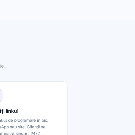
te.
ți linkul
inkul de programare în bio,
App sau site. Clienții se
amează singuri, 24/7.