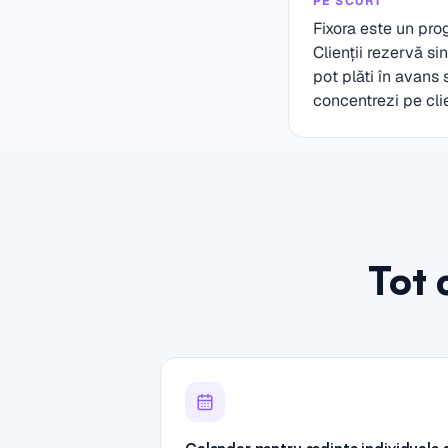
PE SCURT
Fixora este un pro
Clienții rezervă s
pot plăti în avans
concentrezi pe clie
Tot 