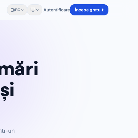
Autentificare
Începe gratuit
RO
mări
și
ntr-un