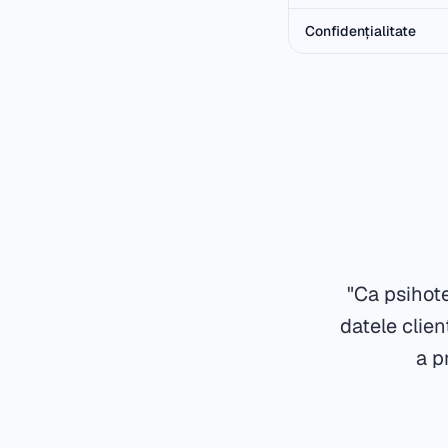
Confidențialitate
"Ca psihote
datele clie
a p