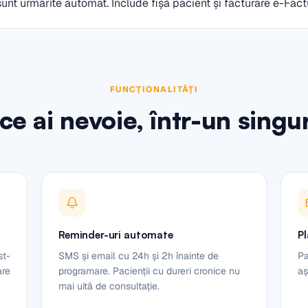
sunt urmărite automat. Include fișă pacient și facturare e-Fact
FUNCȚIONALITĂȚI
ce ai nevoie, într-un singu
Reminder-uri automate
Pl
st-
SMS și email cu 24h și 2h înainte de
Pa
are
programare. Pacienții cu dureri cronice nu
aș
mai uită de consultație.