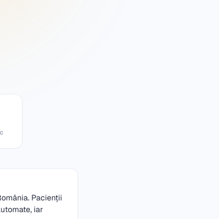
ic
România. Pacienții
utomate, iar