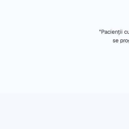
"Pacienții c
se pro