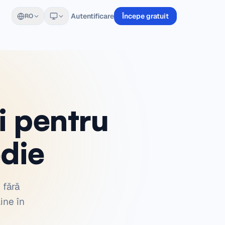
Autentificare
Începe gratuit
RO
i pentru
die
 fără
ine în