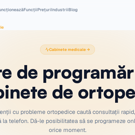
uncționează
Funcții
Prețuri
Industrii
Blog
ie
Cabinete medicale
→
e de programăr
binete de ortope
enții cu probleme ortopedice caută consultații rapid,
 la telefon. Dă-le posibilitatea să se programeze onl
orice moment.