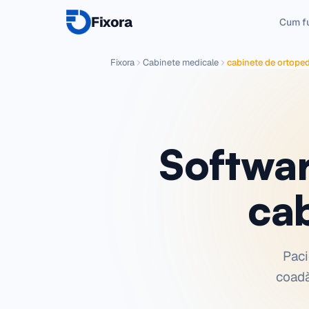
Fixora
Cum f
Fixora
Cabinete medicale
cabinete de ortoped
Softwar
ca
Paci
coadă