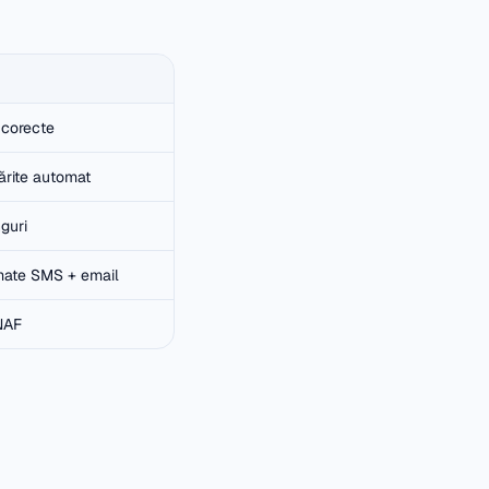
 corecte
ărite automat
nguri
mate SMS + email
NAF