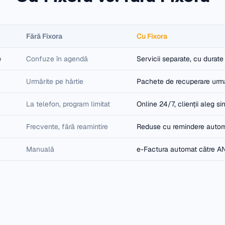
Fără Fixora
Cu Fixora
e
Confuze în agendă
Servicii separate, cu durate
Urmărite pe hârtie
Pachete de recuperare urm
La telefon, program limitat
Online 24/7, clienții aleg si
Frecvente, fără reamintire
Reduse cu remindere auto
Manuală
e-Factura automat către A